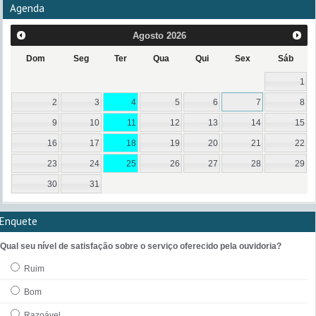
Agenda
Agosto
2026
Dom
Seg
Ter
Qua
Qui
Sex
Sáb
1
2
3
4
5
6
7
8
9
10
11
12
13
14
15
16
17
18
19
20
21
22
23
24
25
26
27
28
29
30
31
Enquete
Qual seu nível de satisfação sobre o serviço oferecido pela ouvidoria?
Ruim
Bom
Razoável