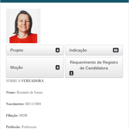
Projeto
Indicação
4
65
Requerimento de Registro
Moção
4
de Candidatura
1
SOBRE A
VEREADORA
Nome:
Rosiméri de Souza
Nascimento:
08/11/1969
Filiação:
MDB
Profissão:
Professora