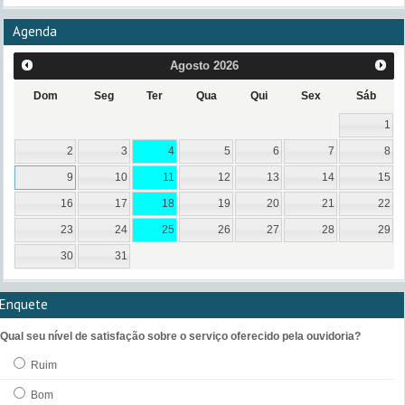
Agenda
Agosto
2026
Dom
Seg
Ter
Qua
Qui
Sex
Sáb
1
2
3
4
5
6
7
8
9
10
11
12
13
14
15
16
17
18
19
20
21
22
23
24
25
26
27
28
29
30
31
Enquete
Qual seu nível de satisfação sobre o serviço oferecido pela ouvidoria?
Ruim
Bom