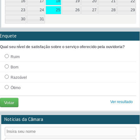
16
17
18
19
20
21
22
23
24
25
26
27
28
29
30
31
Enquete
Qual seu nível de satisfação sobre o serviço oferecido pela ouvidoria?
Ruim
Bom
Razoável
Ótimo
Ver resultado
Votar
Notícias da Câmara