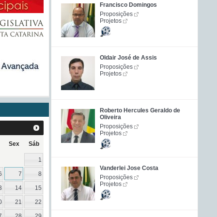
Francisco Domingos
Proposições
Projetos
Oldair José de Assis
Proposições
Projetos
Roberto Hercules Geraldo de
Oliveira
Proposições
Projetos
Sex
Sáb
1
Vanderlei Jose Costa
6
7
8
Proposições
Projetos
3
14
15
0
21
22
7
28
29