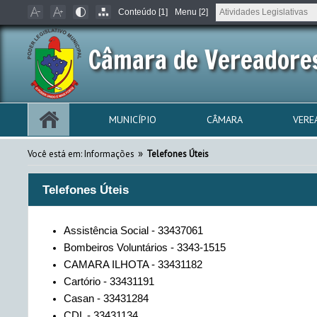
Conteúdo [1]
Menu [2]
Câmara de Vereadores
MUNICÍPIO
CÂMARA
VERE
»
Você está em: Informações
Telefones Úteis
Telefones Úteis
Assistência Social - 33437061
Bombeiros Voluntários - 3343-1515
CAMARA ILHOTA - 33431182
Cartório - 33431191
Casan - 33431284
CDL - 33431134