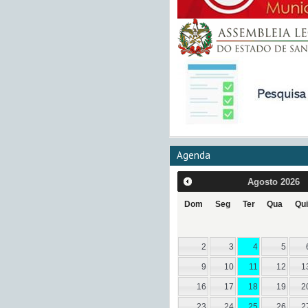
Agenda
Agosto
2026
Dom
Seg
Ter
Qua
Qui
2
3
4
5
9
10
11
12
1
16
17
18
19
2
23
24
25
26
2