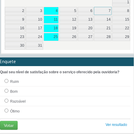
1
2
3
4
5
6
7
8
9
10
11
12
13
14
15
16
17
18
19
20
21
22
23
24
25
26
27
28
29
30
31
Enquete
Qual seu nível de satisfação sobre o serviço oferecido pela ouvidoria?
Ruim
Bom
Razoável
Ótimo
Ver resultado
Votar